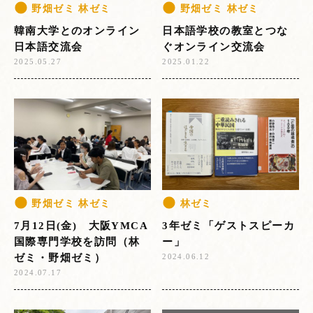
野畑ゼミ 林ゼミ
野畑ゼミ 林ゼミ
韓南大学とのオンライン
日本語学校の教室とつな
日本語交流会
ぐオンライン交流会
2025.05.27
2025.01.22
野畑ゼミ 林ゼミ
林ゼミ
7月12日(金) 大阪YMCA
3年ゼミ「ゲストスピーカ
国際専門学校を訪問（林
ー」
ゼミ・野畑ゼミ）
2024.06.12
2024.07.17