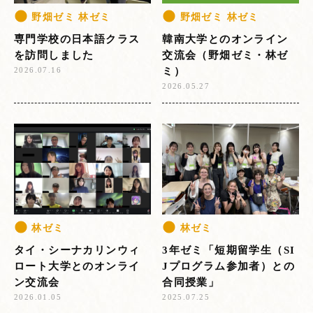
野畑ゼミ 林ゼミ
野畑ゼミ 林ゼミ
専門学校の日本語クラス
韓南大学とのオンライン
を訪問しました
交流会（野畑ゼミ・林ゼ
ミ）
2026.07.16
2026.05.27
林ゼミ
林ゼミ
タイ・シーナカリンウィ
3年ゼミ「短期留学生（SI
ロート大学とのオンライ
Jプログラム参加者）との
ン交流会
合同授業」
2026.01.05
2025.07.25