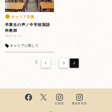
キャリア支援
卒業生の声／中学校国語
科教師
2013.02.12
キャリアに関して
1
…
3
4
広報室
書道研究室